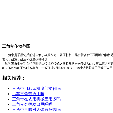
三角带传动范围
三角带是采用优质的进口氯丁橡胶作为主要原材料，配合着多种不同用途的辅料进
老化，耐热，耐油和抗磨损等特点。
这种三角带传动在运动时是由带齿和带轮之间相互啮合来传递动力，所以它具有齿
动，这种传动工作时效率高，一般可以达到98％~99％。这种结构紧凑的传动可
相关推荐：
三角带用和凹槽底部接触吗
吊车三角带通用吗
三角带在农用机械应用多吗
三角带会挥发出甲醛吗
三角带气味对人体有危害吗