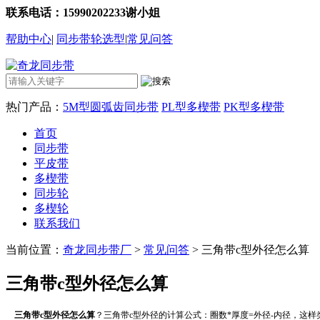
联系电话：15990202233谢小姐
帮助中心
|
同步带轮选型
|
常见问答
热门产品：
5M型圆弧齿同步带
PL型多楔带
PK型多楔带
首页
同步带
平皮带
多楔带
同步轮
多楔轮
联系我们
当前位置：
奇龙同步带厂
>
常见问答
> 三角带c型外径怎么算
三角带c型外径怎么算
三角带c型外径怎么算
？三角带c型外径的计算公式：圈数*厚度=外径-内径，这