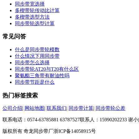
同步带宽选择
多楔带轮传动比计算
多楔带选型方法
同步带轮选型计算
常见问答
什么是同步带轮模数
什么情况下用同步带
同步带怎么选择
同步带轮AT20与T20有什么区
聚氨酯三角带有耐油性吗
同步带节距是什么
热门标签搜索
公司介绍
|
网站地图
|
联系我们
|
同步带计算
|
同步带轮公差
联系电话：0574-63785881 63787527
联系人：15990202233 
版权所有 奇龙同步带厂
浙ICP备14058915号