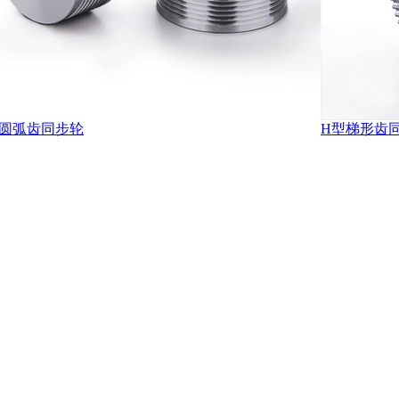
型圆弧齿同步轮
H型梯形齿