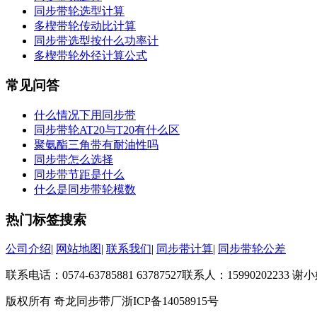
同步带轮选型计算
多楔带轮传动比计算
同步带选型按什么功率计
多楔带轮外径计算公式
常见问答
什么情况下用同步带
同步带轮AT20与T20有什么区
聚氨酯三角带有耐油性吗
同步带怎么选择
同步带节距是什么
什么是同步带轮模数
热门标签搜索
公司介绍
|
网站地图
|
联系我们
|
同步带计算
|
同步带轮公差
联系电话：0574-63785881 63787527
联系人：15990202233 
版权所有 奇龙同步带厂
浙ICP备14058915号