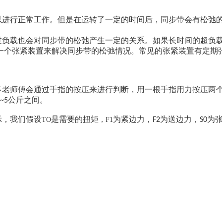
以进行正常工作。但是在运转了一定的时间后，同步带会有松弛
过负载也会对同步带的松弛产生一定的关系。如果长时间的超负
一个张紧装置来解决同步带的松弛情况。常见的张紧装置有定期
多老师傅会通过手指的按压来进行判断，用一根手指用力按压两个
公斤之间。
~5
示，我们假设
是需要的
扭矩
为紧边力，
为送边力，
为
TO
，F1
F2
S0