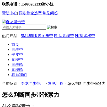
联系电话：15990202233谢小姐
帮助中心
|
同步带轮选型
|
常见问答
热门产品：
5M型圆弧齿同步带
PL型多楔带
PK型多楔带
首页
同步带
平皮带
多楔带
同步轮
多楔轮
联系我们
当前位置：
奇龙同步带厂
>
常见问答
> 怎么判断同步带张紧力
怎么判断同步带张紧力
什么是张紧力：