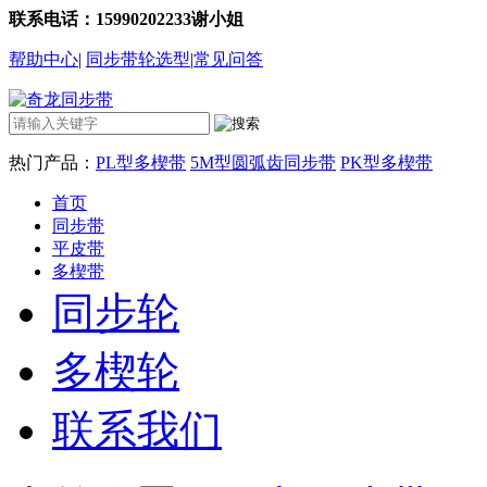
联系电话：15990202233谢小姐
帮助中心
|
同步带轮选型
|
常见问答
热门产品：
PL型多楔带
5M型圆弧齿同步带
PK型多楔带
首页
同步带
平皮带
多楔带
同步轮
多楔轮
联系我们