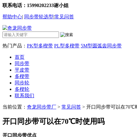
联系电话：15990202233谢小姐
帮助中心
|
同步带轮选型
|
常见问答
热门产品：
PK型多楔带
PL型多楔带
5M型圆弧齿同步带
首页
同步带
平皮带
多楔带
同步轮
多楔轮
联系我们
当前位置：
奇龙同步带厂
>
常见问答
> 开口同步带可以在70
开口同步带可以在70℃时使用吗
开口同步带优点