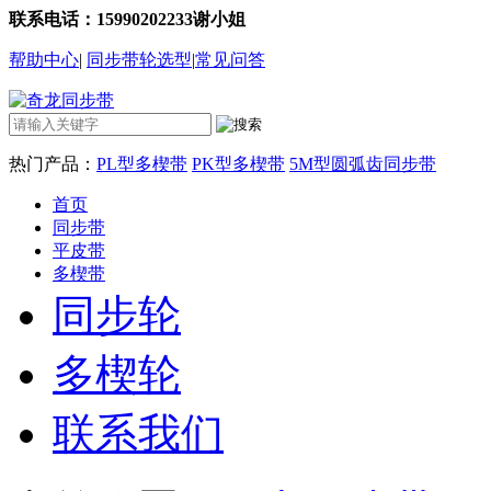
联系电话：15990202233谢小姐
帮助中心
|
同步带轮选型
|
常见问答
热门产品：
PL型多楔带
PK型多楔带
5M型圆弧齿同步带
首页
同步带
平皮带
多楔带
同步轮
多楔轮
联系我们