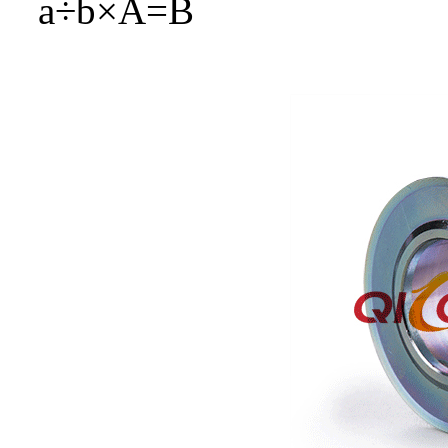
a÷b×A=B