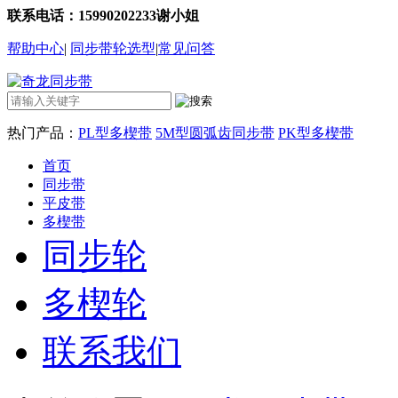
联系电话：15990202233谢小姐
帮助中心
|
同步带轮选型
|
常见问答
热门产品：
PL型多楔带
5M型圆弧齿同步带
PK型多楔带
首页
同步带
平皮带
多楔带
同步轮
多楔轮
联系我们