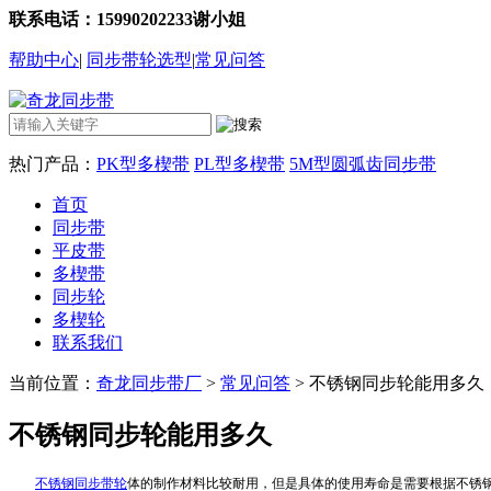
联系电话：15990202233谢小姐
帮助中心
|
同步带轮选型
|
常见问答
热门产品：
PK型多楔带
PL型多楔带
5M型圆弧齿同步带
首页
同步带
平皮带
多楔带
同步轮
多楔轮
联系我们
当前位置：
奇龙同步带厂
>
常见问答
> 不锈钢同步轮能用多久
不锈钢同步轮能用多久
不锈钢同步带轮
体的制作材料比较耐用，但是具体的使用寿命是需要根据不锈