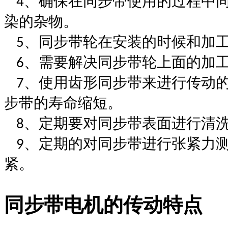
、
确保在
同步带
使用的过程中
4
染的杂物。
、
同步带
轮在安装的时候和加
5
、
需要解决
同步带
轮上面的加
6
、
使用齿形
同步带
来进行传动
7
步带
的寿命缩短。
、
定期要对
同步带
表面进行清
8
、
定期的对
同步带
进行张紧力
9
紧。
同步带电机的传动特点