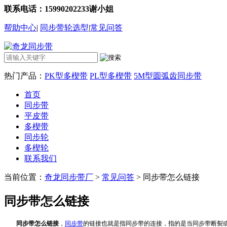
联系电话：15990202233谢小姐
帮助中心
|
同步带轮选型
|
常见问答
热门产品：
PK型多楔带
PL型多楔带
5M型圆弧齿同步带
首页
同步带
平皮带
多楔带
同步轮
多楔轮
联系我们
当前位置：
奇龙同步带厂
>
常见问答
> 同步带怎么链接
同步带怎么链接
同步带怎么链接
，
同步带
的链接也就是指同步带的连接，指的是当同步带断裂