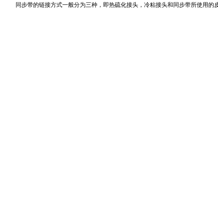
同步带的链接方式一般分为三种，即热硫化接头，冷粘接头和同步带所使用的