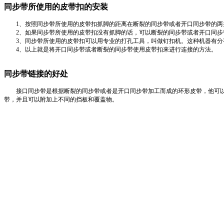
同步带所使用的皮带扣
的安装
1
、按照
同步带所使用的皮带扣
抓脚的距离在
断裂的同步带或者开口同步带
的两
2
、如果
同步带所使用的皮带扣
没有抓脚的话，可以
断裂的同步带或者开口同步
3
、
同步带所使用的皮带扣
可以用专业的打孔工具，叫做钉扣机。这种机器有分
4
、以上就是将开口同步带或者断裂的同步带使用皮带扣来进行连接的方法。
同步带链接的好处
接口同步带是根据
断裂的同步带或者是开口同步
带加工而成的环形皮带，他可
带，并且可以附加上不同的挡板和覆盖物。