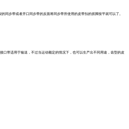
裂的同步带或者开口同步带
的反面将
同步带所使用的皮带扣
的抓脚按平就可以了。
种接口带适用于输送，不过当运动额定的情况下，也可以生产出不同用途，齿型的皮