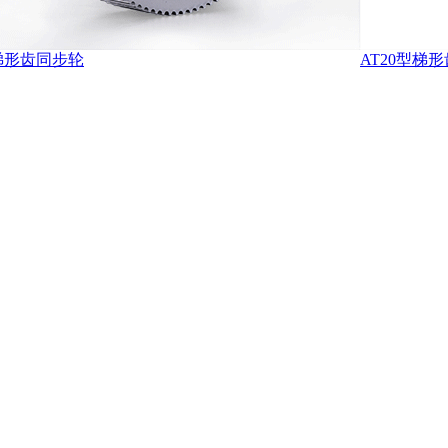
梯形齿同步轮
AT20型梯