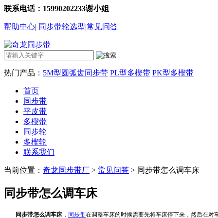
联系电话：15990202233谢小姐
帮助中心
|
同步带轮选型
|
常见问答
热门产品：
5M型圆弧齿同步带
PL型多楔带
PK型多楔带
首页
同步带
平皮带
多楔带
同步轮
多楔轮
联系我们
当前位置：
奇龙同步带厂
>
常见问答
> 同步带怎么调车床
同步带怎么调车床
同步带怎么调车床
，
同步带
在调整车床的时候需要先将车床停下来，然后在对