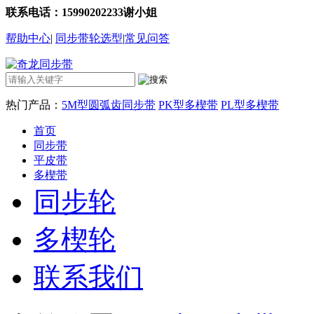
联系电话：15990202233谢小姐
帮助中心
|
同步带轮选型
|
常见问答
热门产品：
5M型圆弧齿同步带
PK型多楔带
PL型多楔带
首页
同步带
平皮带
多楔带
同步轮
多楔轮
联系我们