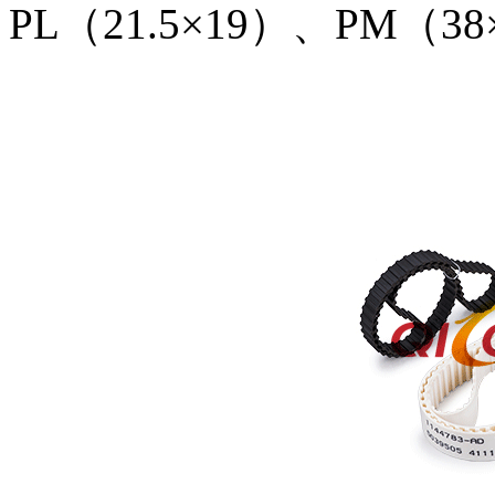
PL（21.5×19）、PM（38