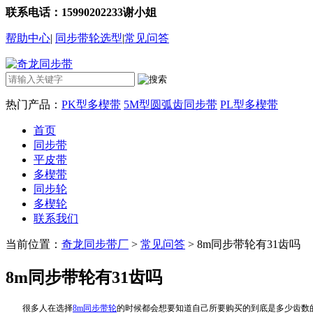
联系电话：15990202233谢小姐
帮助中心
|
同步带轮选型
|
常见问答
热门产品：
PK型多楔带
5M型圆弧齿同步带
PL型多楔带
首页
同步带
平皮带
多楔带
同步轮
多楔轮
联系我们
当前位置：
奇龙同步带厂
>
常见问答
> 8m同步带轮有31齿吗
8m同步带轮有31齿吗
很多人在选择
8m
同步带轮
的时候都会想要知道自己所要购买的到底是多少齿数