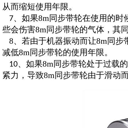
从而缩短使用年限
。
、
如果
8m
同步带轮
在使用的时
7
些会伤害
8m
同步带轮
的气体，其
8
、若由于机器振动而让
8m
同步
减低
8m
同步带轮
的
使用年限。
、
如果
8m
同步带轮
处于
过载的
10
紧力，导致
8m
同步带轮
由于滑动