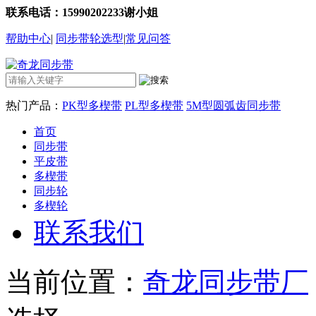
联系电话：15990202233谢小姐
帮助中心
|
同步带轮选型
|
常见问答
热门产品：
PK型多楔带
PL型多楔带
5M型圆弧齿同步带
首页
同步带
平皮带
多楔带
同步轮
多楔轮
联系我们
当前位置：
奇龙同步带厂